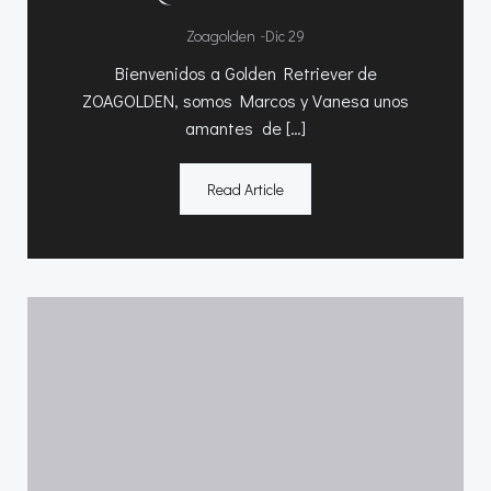
-
Zoagolden
Dic 29
Bienvenidos a Golden Retriever de
ZOAGOLDEN, somos Marcos y Vanesa unos
amantes de […]
Read Article