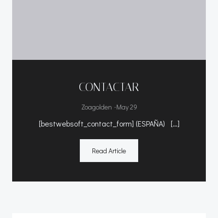
CONTACTAR
-
Zoagolden
May 29
[bestwebsoft_contact_form] (ESPAÑA) […]
Read Article