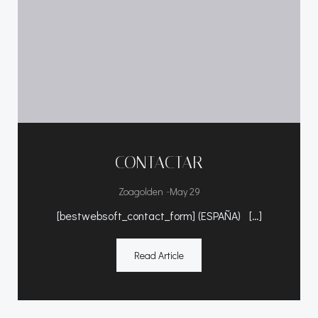
CONTACTAR
-
Zoagolden
May 29
[bestwebsoft_contact_form] (ESPAÑA) […]
Read Article