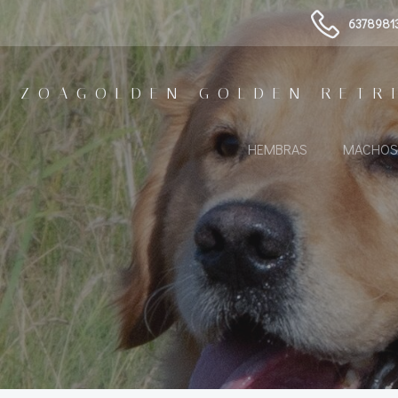
Saltar
6378981
al
contenido
ZOAGOLDEN GOLDEN RETR
HEMBRAS
MACHOS