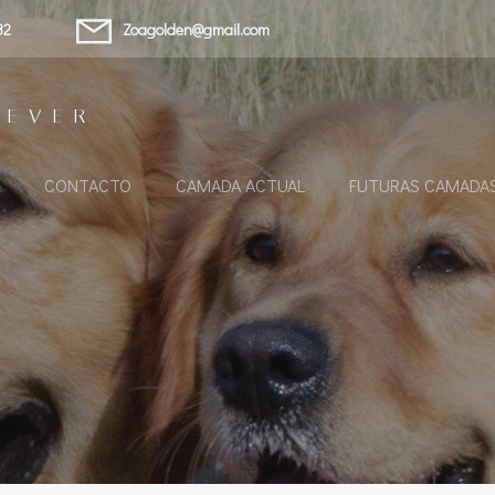
32
Zoagolden@gmail.com
IEVER
CONTACTO
CAMADA ACTUAL
FUTURAS CAMADA