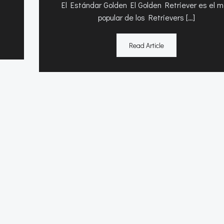
El Estándar Golden El Golden Retriever es el 
popular de los Retrievers […]
Read Article