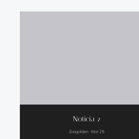
Noticia 2
-
Zoagolden
Mar 28